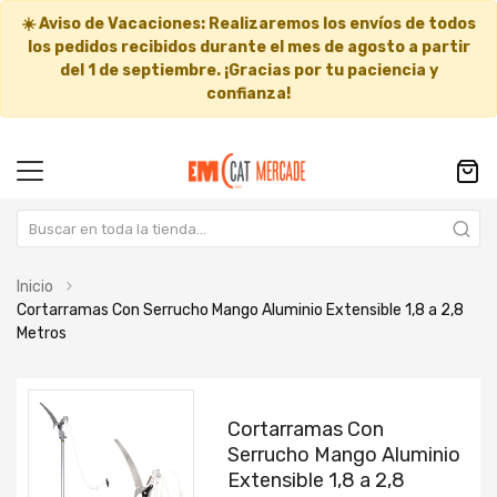
☀️
Aviso de Vacaciones:
Realizaremos los envíos de todos
los pedidos recibidos durante el mes de agosto a partir
del
1 de septiembre
. ¡Gracias por tu paciencia y
confianza!
Inicio
Cortarramas Con Serrucho Mango Aluminio Extensible 1,8 a 2,8
Metros
Saltar
Saltar
al
al
Cortarramas Con
final
comienzo
Serrucho Mango Aluminio
de
de
Extensible 1,8 a 2,8
la
la