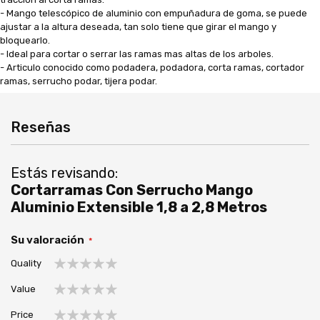
- Mango telescópico de aluminio con empuñadura de goma, se puede
ajustar a la altura deseada, tan solo tiene que girar el mango y
bloquearlo.
- Ideal para cortar o serrar las ramas mas altas de los arboles.
- Articulo conocido como podadera, podadora, corta ramas, cortador
ramas, serrucho podar, tijera podar.
Reseñas
Estás revisando:
Cortarramas Con Serrucho Mango
Aluminio Extensible 1,8 a 2,8 Metros
Su valoración
Quality
1
2
3
4
5
Value
estrella
estrellas
estrellas
estrellas
estrellas
1
2
3
4
5
Price
estrella
estrellas
estrellas
estrellas
estrellas