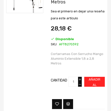
Metros
galería
galería
de
de
imágenes
imágenes
Sea el primero en dejar una reseña
para este artículo
28,18 €
Disponible
SKU
AFT8270392
Cortarramas Con Serrucho Mango
Aluminio Extensible 1,8 a 2,8
Metros
AÑADIR
CANTIDAD
AL
CARRITO