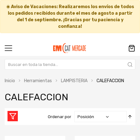
☀️
Aviso de Vacaciones:
Realizaremos los envíos de todos
los pedidos recibidos durante el mes de agosto a partir
del
1 de septiembre
. ¡Gracias por tu paciencia y
confianza!
Inicio
Herramientas
LAMPISTERIA
CALEFACCION
CALEFACCION
Fija
Ordenar por
Dir
Des