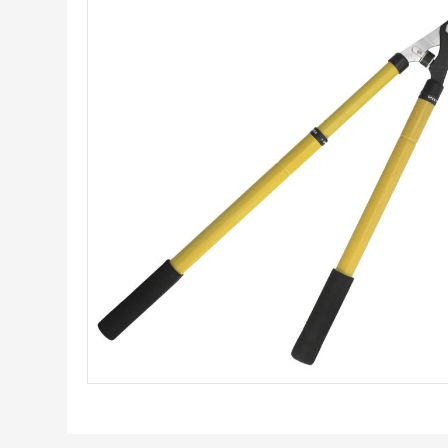
al
final
de
la
galería
de
imágenes