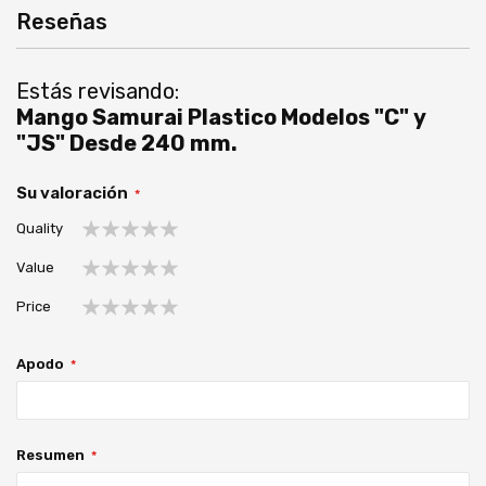
Reseñas
Estás revisando:
Mango Samurai Plastico Modelos "C" y
"JS" Desde 240 mm.
Su valoración
Quality
1
2
3
4
5
Value
estrella
estrellas
estrellas
estrellas
estrellas
1
2
3
4
5
Price
estrella
estrellas
estrellas
estrellas
estrellas
1
2
3
4
5
estrella
estrellas
estrellas
estrellas
estrellas
Apodo
Resumen