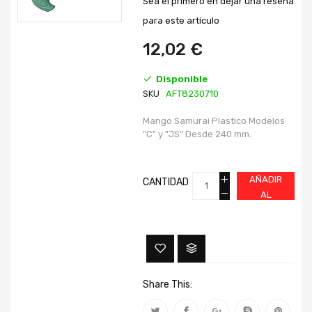
Sea el primero en dejar una reseña
de
de
imágenes
imágenes
para este artículo
12,02 €
Disponible
SKU
AFT8230710
Mango Samurai Plastico Modelos
"C" y "JS" Desde 240 mm.
AÑADIR
CANTIDAD
AL
CARRITO
Share This: