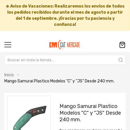
☀️
Aviso de Vacaciones:
Realizaremos los envíos de todos
los pedidos recibidos durante el mes de agosto a partir
del
1 de septiembre
. ¡Gracias por tu paciencia y
confianza!
Inicio
Mango Samurai Plastico Modelos "C" y "JS" Desde 240 mm.
Saltar
Saltar
al
al
Mango Samurai Plastico
final
comienzo
Modelos "C" y "JS" Desde
de
de
240 mm.
la
la
galería
galería