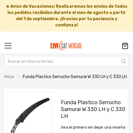
☀️
Aviso de Vacaciones:
Realizaremos los envíos de todos
los pedidos recibidos durante el mes de agosto a partir
del
1 de septiembre
. ¡Gracias por tu paciencia y
confianza!
Inicio
Funda Plastico Serrucho Samurai W 330 LH y C 330 LH
Saltar
Saltar
al
al
Funda Plastico Serrucho
final
comienzo
Samurai W 330 LH y C 330
de
de
LH
la
la
galería
galería
Sea el primero en dejar una reseña
de
de