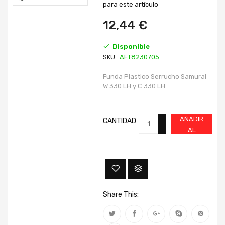
imágenes
imágenes
para este artículo
12,44 €
Disponible
SKU
AFT8230705
Funda Plastico Serrucho Samurai
W 330 LH y C 330 LH
AÑADIR
CANTIDAD
AL
CARRITO
Share This: