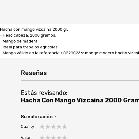
Hacha con mango vizcaina 2000 gr.
- Peso cabeza: 2000 gramos.
- Mango de madera.
- Ideal para trabajos agricolas.
- Mango válido en la referencia:> 02290266: mango madera hacha vizc
Reseñas
Estás revisando:
Hacha Con Mango Vizcaina 200
Su valoración
Quality
1
2
3
4
5
Value