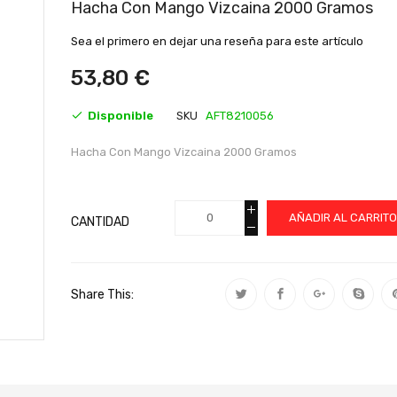
al
Hacha Con Mango Vizcaina 2000 Gramos
comienzo
de
Sea el primero en dejar una reseña para este artículo
la
galería
53,80 €
de
imágenes
Disponible
SKU
AFT8210056
Hacha Con Mango Vizcaina 2000 Gramos
AÑADIR AL CARRIT
CANTIDAD
Share This: