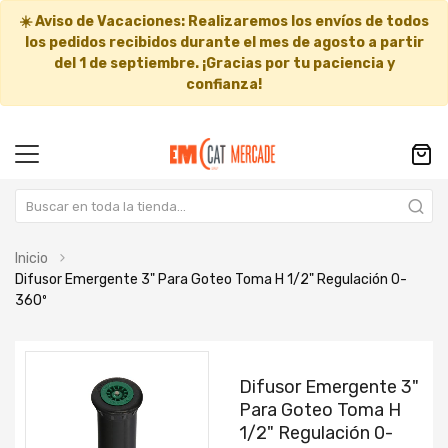
☀️
Aviso de Vacaciones:
Realizaremos los envíos de todos
los pedidos recibidos durante el mes de agosto a partir
del
1 de septiembre
. ¡Gracias por tu paciencia y
confianza!
Inicio
Difusor Emergente 3" Para Goteo Toma H 1/2" Regulación 0-
360º
Saltar
Saltar
al
al
Difusor Emergente 3"
final
comienzo
Para Goteo Toma H
de
de
1/2" Regulación 0-
la
la