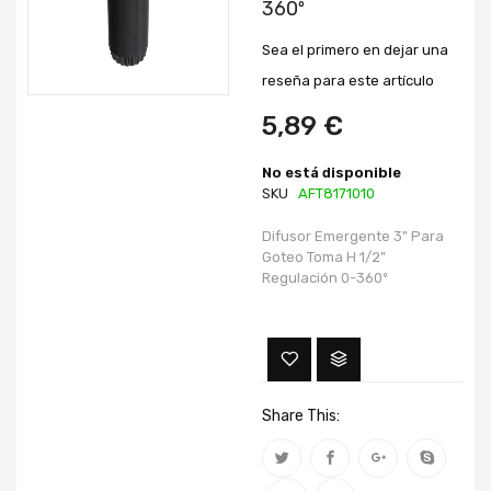
360º
galería
galería
de
de
imágenes
imágenes
Sea el primero en dejar una
reseña para este artículo
5,89 €
No está disponible
SKU
AFT8171010
Difusor Emergente 3" Para
Goteo Toma H 1/2"
Regulación 0-360º
Share This: