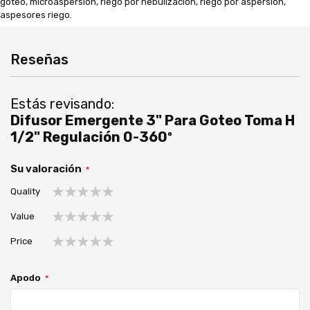
goteo, microaspersión, riego por nebulizacion, riego por aspersion,
aspesores riego.
Reseñas
Estás revisando:
Difusor Emergente 3" Para Goteo Toma H
1/2" Regulación 0-360º
Su valoración
Quality
1
2
3
4
5
Value
estrella
estrellas
estrellas
estrellas
estrellas
1
2
3
4
5
Price
estrella
estrellas
estrellas
estrellas
estrellas
1
2
3
4
5
estrella
estrellas
estrellas
estrellas
estrellas
Apodo