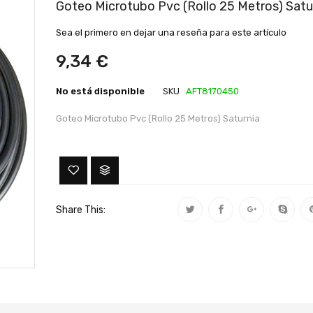
al
Goteo Microtubo Pvc (Rollo 25 Metros) Satu
comienzo
de
Sea el primero en dejar una reseña para este artículo
la
galería
9,34 €
de
imágenes
No está disponible
SKU
AFT8170450
Goteo Microtubo Pvc (Rollo 25 Metros) Saturnia
Share This: