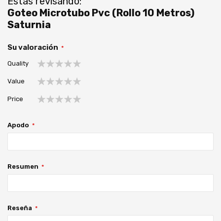
Estás revisando:
Goteo Microtubo Pvc (Rollo 10 Metros)
Saturnia
Su valoración
Quality
1
2
3
4
5
Value
estrella
estrellas
estrellas
estrellas
estrellas
1
2
3
4
5
Price
estrella
estrellas
estrellas
estrellas
estrellas
1
2
3
4
5
estrella
estrellas
estrellas
estrellas
estrellas
Apodo
Resumen
Reseña