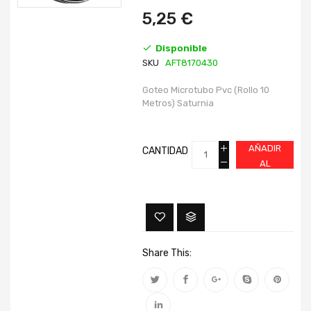
imágenes
imágenes
5,25 €
Disponible
SKU
AFT8170430
Goteo Microtubo Pvc (Rollo 10
Metros) Saturnia
AÑADIR
CANTIDAD
AL
CARRITO
Share This: