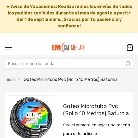
☀️
Aviso de Vacaciones:
Realizaremos los envíos de todos
los pedidos recibidos durante el mes de agosto a partir
del
1 de septiembre
. ¡Gracias por tu paciencia y
confianza!
Inicio
Goteo Microtubo Pvc (Rollo 10 Metros) Saturnia
Saltar
Saltar
al
al
Goteo Microtubo Pvc
final
comienzo
(Rollo 10 Metros) Saturnia
de
de
la
la
Sea el primero en dejar una reseña
galería
galería
de
de
para este artículo