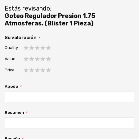
Estás revisando:
Goteo Regulador Presion 1.75
Atmosferas. (Blister 1 Pieza)
Su valoración
Quality
1
2
3
4
5
Value
estrella
estrellas
estrellas
estrellas
estrellas
1
2
3
4
5
Price
estrella
estrellas
estrellas
estrellas
estrellas
1
2
3
4
5
estrella
estrellas
estrellas
estrellas
estrellas
Apodo
Resumen
Reseña