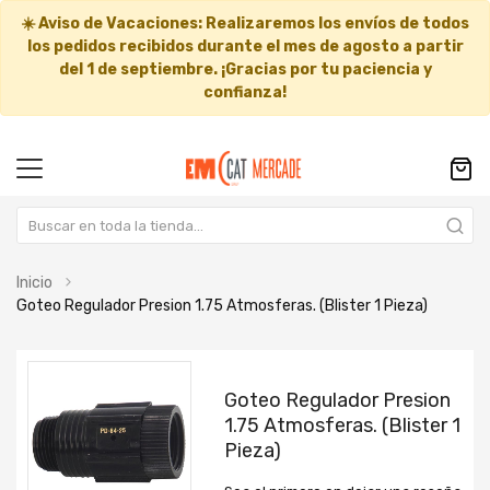
☀️
Aviso de Vacaciones:
Realizaremos los envíos de todos
los pedidos recibidos durante el mes de agosto a partir
del
1 de septiembre
. ¡Gracias por tu paciencia y
confianza!
Inicio
Goteo Regulador Presion 1.75 Atmosferas. (Blister 1 Pieza)
Saltar
Saltar
al
al
Goteo Regulador Presion
final
comienzo
1.75 Atmosferas. (Blister 1
de
de
Pieza)
la
la
galería
galería