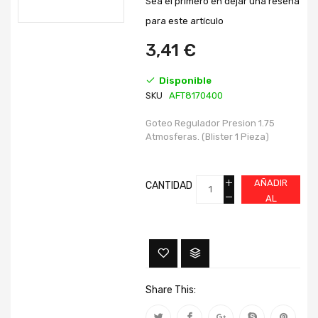
Sea el primero en dejar una reseña
de
de
imágenes
imágenes
para este artículo
3,41 €
Disponible
SKU
AFT8170400
Goteo Regulador Presion 1.75
Atmosferas. (Blister 1 Pieza)
AÑADIR
CANTIDAD
AL
CARRITO
Share This: