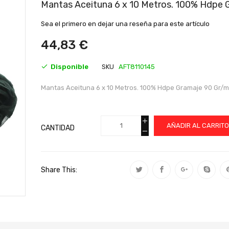
al
Mantas Aceituna 6 x 10 Metros. 100% Hdpe 
comienzo
de
Sea el primero en dejar una reseña para este artículo
la
galería
44,83 €
de
imágenes
Disponible
SKU
AFT8110145
Mantas Aceituna 6 x 10 Metros. 100% Hdpe Gramaje 90 Gr/m
AÑADIR AL CARRIT
CANTIDAD
Share This: