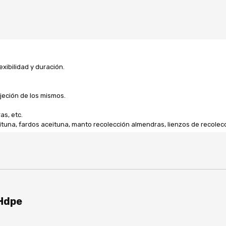
exibilidad y duración.
jeción de los mismos.
as, etc.
una, fardos aceituna, manto recolección almendras, lienzos de recolecci
 Hdpe