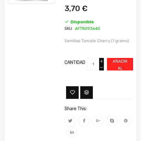
imágenes
imágenes
3,70 €
Disponible
SKU
AFT8093640
Semillas Tomate Cherry (1 gramo)
AÑADIR
CANTIDAD
AL
CARRITO
Share This: