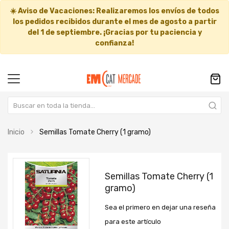
☀️
Aviso de Vacaciones:
Realizaremos los envíos de todos
los pedidos recibidos durante el mes de agosto a partir
del
1 de septiembre
. ¡Gracias por tu paciencia y
confianza!
Inicio
Semillas Tomate Cherry (1 gramo)
Saltar
Saltar
al
al
Semillas Tomate Cherry (1
final
comienzo
gramo)
de
de
la
la
Sea el primero en dejar una reseña
galería
galería
de
de
para este artículo