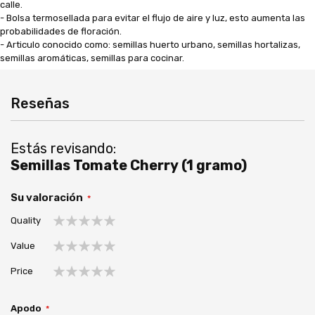
calle.
- Bolsa termosellada para evitar el flujo de aire y luz, esto aumenta las
probabilidades de floración.
- Articulo conocido como: semillas huerto urbano, semillas hortalizas,
semillas aromáticas, semillas para cocinar.
Reseñas
Estás revisando:
Semillas Tomate Cherry (1 gramo)
Su valoración
Quality
1
2
3
4
5
Value
estrella
estrellas
estrellas
estrellas
estrellas
1
2
3
4
5
Price
estrella
estrellas
estrellas
estrellas
estrellas
1
2
3
4
5
estrella
estrellas
estrellas
estrellas
estrellas
Apodo