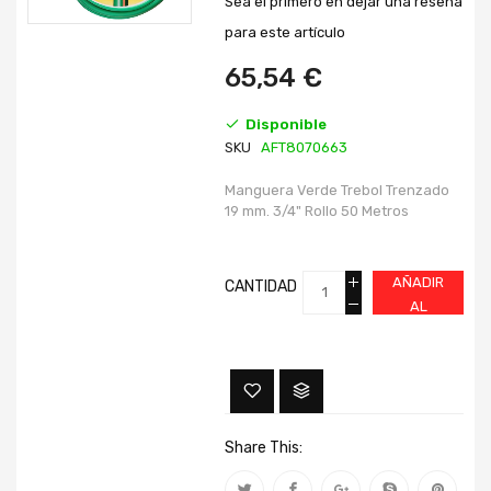
Sea el primero en dejar una reseña
de
de
imágenes
imágenes
para este artículo
65,54 €
Disponible
SKU
AFT8070663
Manguera Verde Trebol Trenzado
19 mm. 3/4" Rollo 50 Metros
AÑADIR
CANTIDAD
AL
CARRITO
Share This: