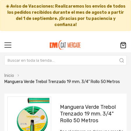
☀️
Aviso de Vacaciones:
Realizaremos los envíos de todos
los pedidos recibidos durante el mes de agosto a partir
del
1 de septiembre
. ¡Gracias por tu paciencia y
confianza!
Inicio
Manguera Verde Trebol Trenzado 19 mm. 3/4" Rollo 50 Metros
Saltar
Saltar
al
al
Manguera Verde Trebol
final
comienzo
Trenzado 19 mm. 3/4"
de
de
Rollo 50 Metros
la
la
galería
galería