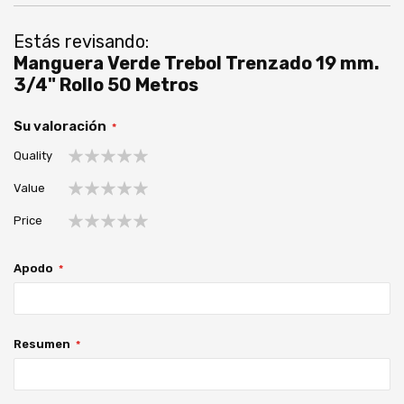
Estás revisando:
Manguera Verde Trebol Trenzado 19 mm.
3/4" Rollo 50 Metros
Su valoración
Quality
1
2
3
4
5
Value
estrella
estrellas
estrellas
estrellas
estrellas
1
2
3
4
5
Price
estrella
estrellas
estrellas
estrellas
estrellas
1
2
3
4
5
estrella
estrellas
estrellas
estrellas
estrellas
Apodo
Resumen