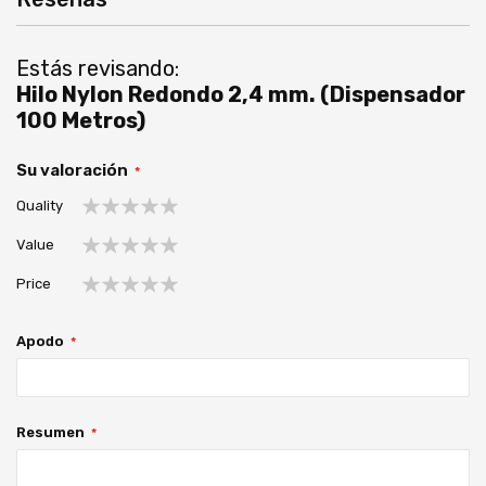
Estás revisando:
Hilo Nylon Redondo 2,4 mm. (Dispensador
100 Metros)
Su valoración
Quality
1
2
3
4
5
Value
estrella
estrellas
estrellas
estrellas
estrellas
1
2
3
4
5
Price
estrella
estrellas
estrellas
estrellas
estrellas
1
2
3
4
5
estrella
estrellas
estrellas
estrellas
estrellas
Apodo
Resumen