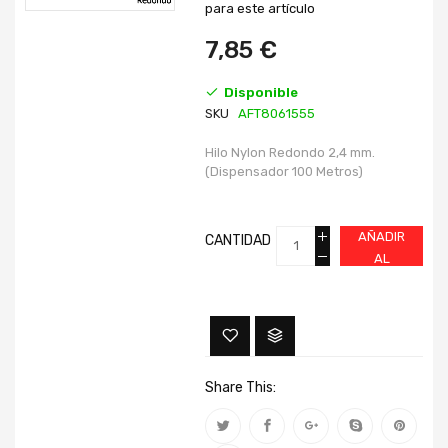
imágenes
imágenes
para este artículo
7,85 €
Disponible
SKU
AFT8061555
Hilo Nylon Redondo 2,4 mm.
(Dispensador 100 Metros)
AÑADIR
CANTIDAD
AL
CARRITO
Share This: