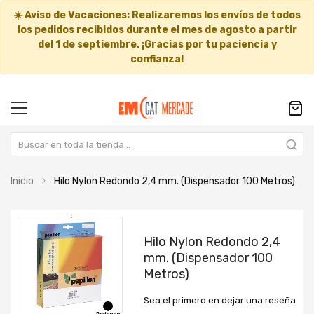
☀️
Aviso de Vacaciones:
Realizaremos los envíos de todos
los pedidos recibidos durante el mes de agosto a partir
del
1 de septiembre
. ¡Gracias por tu paciencia y
confianza!
Inicio
Hilo Nylon Redondo 2,4 mm. (Dispensador 100 Metros)
Saltar
Saltar
al
al
Hilo Nylon Redondo 2,4
final
comienzo
mm. (Dispensador 100
de
de
Metros)
la
la
galería
galería
Sea el primero en dejar una reseña
de
de