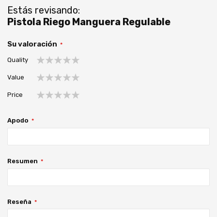
Estás revisando:
Pistola Riego Manguera Regulable
Su valoración
Quality
1
2
3
4
5
Value
estrella
estrellas
estrellas
estrellas
estrellas
1
2
3
4
5
Price
estrella
estrellas
estrellas
estrellas
estrellas
1
2
3
4
5
estrella
estrellas
estrellas
estrellas
estrellas
Apodo
Resumen
Reseña