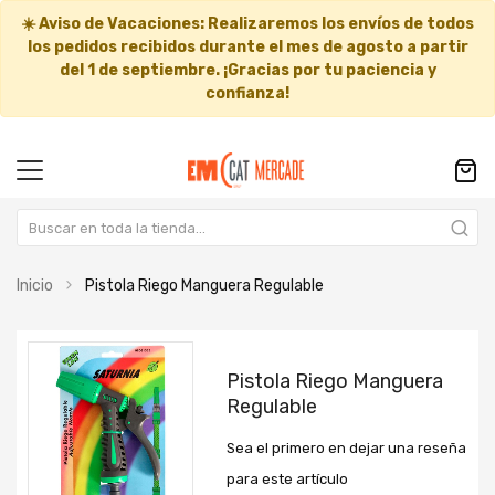
☀️
Aviso de Vacaciones:
Realizaremos los envíos de todos
los pedidos recibidos durante el mes de agosto a partir
del
1 de septiembre
. ¡Gracias por tu paciencia y
confianza!
Inicio
Pistola Riego Manguera Regulable
Saltar
Saltar
al
al
Pistola Riego Manguera
final
comienzo
Regulable
de
de
la
la
Sea el primero en dejar una reseña
galería
galería
de
de
para este artículo