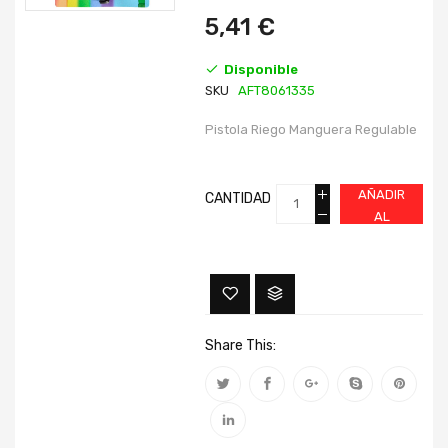
imágenes
imágenes
5,41 €
Disponible
SKU
AFT8061335
Pistola Riego Manguera Regulable
AÑADIR
CANTIDAD
AL
CARRITO
Share This: