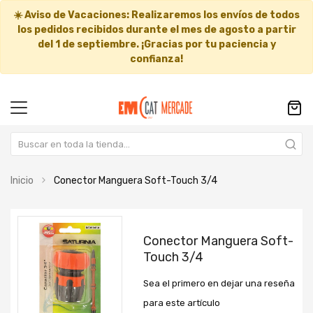
☀️
Aviso de Vacaciones:
Realizaremos los envíos de todos
los pedidos recibidos durante el mes de agosto a partir
del
1 de septiembre
. ¡Gracias por tu paciencia y
confianza!
Inicio
Conector Manguera Soft-Touch 3/4
Saltar
Saltar
al
al
Conector Manguera Soft-
final
comienzo
Touch 3/4
de
de
la
la
Sea el primero en dejar una reseña
galería
galería
de
de
para este artículo