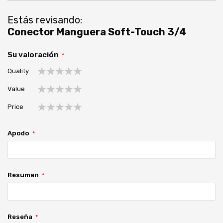
Estás revisando:
Conector Manguera Soft-Touch 3/4
Su valoración
Quality
1
2
3
4
5
Value
estrella
estrellas
estrellas
estrellas
estrellas
1
2
3
4
5
Price
estrella
estrellas
estrellas
estrellas
estrellas
1
2
3
4
5
estrella
estrellas
estrellas
estrellas
estrellas
Apodo
Resumen
Reseña