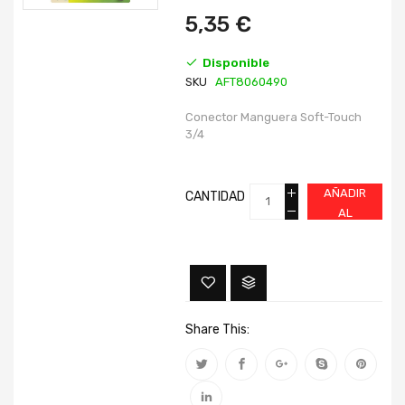
imágenes
imágenes
5,35 €
Disponible
SKU
AFT8060490
Conector Manguera Soft-Touch
3/4
AÑADIR
CANTIDAD
AL
CARRITO
Share This: