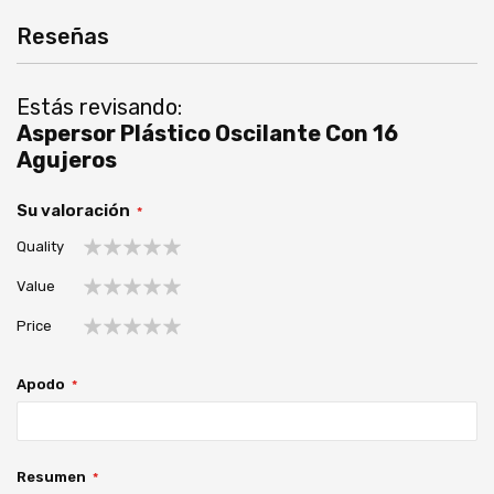
Reseñas
Estás revisando:
Aspersor Plástico Oscilante Con 16
Agujeros
Su valoración
Quality
1
2
3
4
5
Value
estrella
estrellas
estrellas
estrellas
estrellas
1
2
3
4
5
Price
estrella
estrellas
estrellas
estrellas
estrellas
1
2
3
4
5
estrella
estrellas
estrellas
estrellas
estrellas
Apodo
Resumen