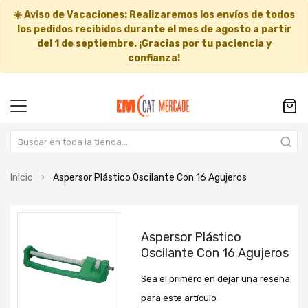
☀️
Aviso de Vacaciones:
Realizaremos los envíos de todos
los pedidos recibidos durante el mes de agosto a partir
del
1 de septiembre
. ¡Gracias por tu paciencia y
confianza!
Inicio
Aspersor Plástico Oscilante Con 16 Agujeros
Saltar
Saltar
al
al
Aspersor Plástico
final
comienzo
Oscilante Con 16 Agujeros
de
de
la
la
Sea el primero en dejar una reseña
galería
galería
de
de
para este artículo