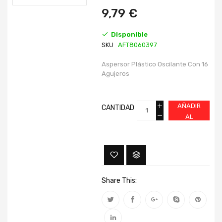
imágenes
imágenes
9,79 €
Disponible
SKU
AFT8060397
Aspersor Plástico Oscilante Con 16
Agujeros
AÑADIR
CANTIDAD
AL
CARRITO
Share This: