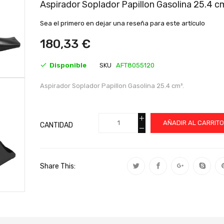
al
Aspirador Soplador Papillon Gasolina 25.4 c
comienzo
de
Sea el primero en dejar una reseña para este artículo
la
galería
180,33 €
de
imágenes
Disponible
SKU
AFT8055120
Aspirador Soplador Papillon Gasolina 25.4 cm³.
AÑADIR AL CARRIT
CANTIDAD
Share This: