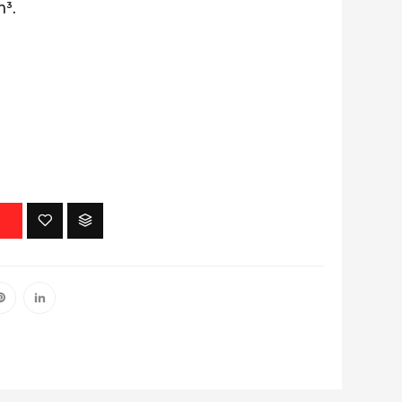
m³.
O