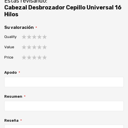
Estás revisando:
Cabezal Desbrozador Cepillo Universal 16
Hilos
Su valoración
Quality
1
2
3
4
5
Value
estrella
estrellas
estrellas
estrellas
estrellas
1
2
3
4
5
Price
estrella
estrellas
estrellas
estrellas
estrellas
1
2
3
4
5
estrella
estrellas
estrellas
estrellas
estrellas
Apodo
Resumen
Reseña