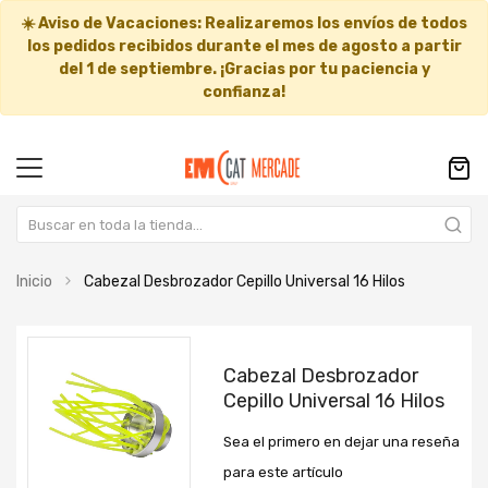
☀️
Aviso de Vacaciones:
Realizaremos los envíos de todos
los pedidos recibidos durante el mes de agosto a partir
del
1 de septiembre
. ¡Gracias por tu paciencia y
confianza!
Inicio
Cabezal Desbrozador Cepillo Universal 16 Hilos
Saltar
Saltar
al
al
Cabezal Desbrozador
final
comienzo
Cepillo Universal 16 Hilos
de
de
la
la
Sea el primero en dejar una reseña
galería
galería
de
de
para este artículo