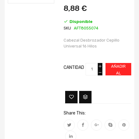
imágenes
imágenes
8,88 €
Disponible
SKU
AFT8055074
Cabezal Desbrozador Cepillo
Universal 16 Hilos
AÑADIR
CANTIDAD
AL
CARRITO
Share This: