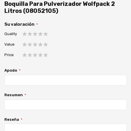
Boquilla Para Pulverizador Wolfpack 2
Litros (08052105)
Su valoración
Quality
1
2
3
4
5
Value
estrella
estrellas
estrellas
estrellas
estrellas
1
2
3
4
5
Price
estrella
estrellas
estrellas
estrellas
estrellas
1
2
3
4
5
estrella
estrellas
estrellas
estrellas
estrellas
Apodo
Resumen
Reseña