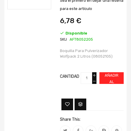
Sea el primero en dejar una reseña
de
de
imágenes
imágenes
para este artículo
6,78 €
Disponible
SKU
AFT8052205
Boquilla Para Pulverizador
Wolfpack 2 Litros (08052105)
AÑADIR
CANTIDAD
AL
CARRITO
Share This: