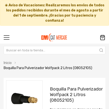
☀️
Aviso de Vacaciones:
Realizaremos los envíos de todos
los pedidos recibidos durante el mes de agosto a partir
del
1 de septiembre
. ¡Gracias por tu paciencia y
confianza!
Inicio
Boquilla Para Pulverizador Wolfpack 2 Litros (08052105)
Saltar
Saltar
al
al
Boquilla Para Pulverizador
final
comienzo
Wolfpack 2 Litros
de
de
(08052105)
la
la
galería
galería