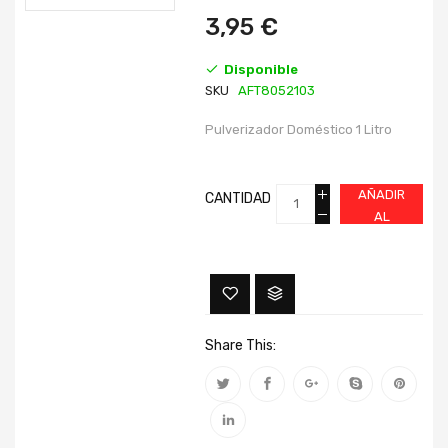
imágenes
imágenes
3,95 €
Disponible
SKU
AFT8052103
Pulverizador Doméstico 1 Litro
AÑADIR
CANTIDAD
AL
CARRITO
Share This: