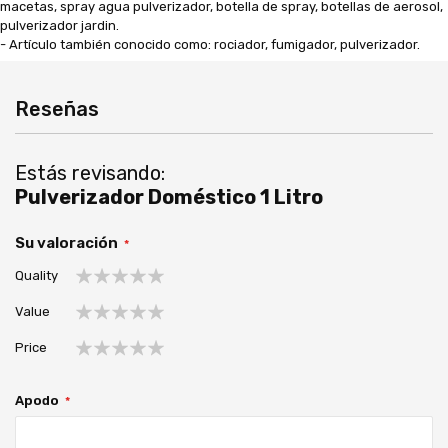
macetas, spray agua pulverizador, botella de spray, botellas de aerosol,
pulverizador jardin.
- Artículo también conocido como: rociador, fumigador, pulverizador.
Reseñas
Estás revisando:
Pulverizador Doméstico 1 Litro
Su valoración
Quality
1
2
3
4
5
Value
estrella
estrellas
estrellas
estrellas
estrellas
1
2
3
4
5
Price
estrella
estrellas
estrellas
estrellas
estrellas
1
2
3
4
5
estrella
estrellas
estrellas
estrellas
estrellas
Apodo