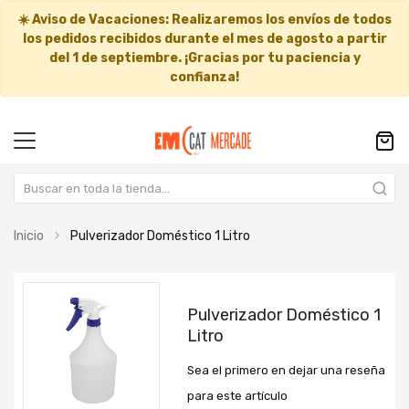
☀️
Aviso de Vacaciones:
Realizaremos los envíos de todos
los pedidos recibidos durante el mes de agosto a partir
del
1 de septiembre
. ¡Gracias por tu paciencia y
confianza!
Inicio
Pulverizador Doméstico 1 Litro
Saltar
Saltar
al
al
Pulverizador Doméstico 1
final
comienzo
Litro
de
de
la
la
Sea el primero en dejar una reseña
galería
galería
de
de
para este artículo