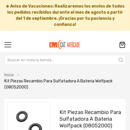
☀️
Aviso de Vacaciones:
Realizaremos los envíos de todos
los pedidos recibidos durante el mes de agosto a partir
del
1 de septiembre
. ¡Gracias por tu paciencia y
confianza!
Inicio
Kit Piezas Recambio Para Sulfatadora A Bateria Wolfpack
(08052000)
Saltar
Saltar
al
al
Kit Piezas Recambio Para
final
comienzo
Sulfatadora A Bateria
de
de
Wolfpack (08052000)
la
la