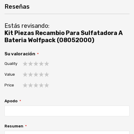
Reseñas
Estás revisando:
Kit Piezas Recambio Para Sulfatadora A
Bateria Wolfpack (08052000)
Su valoración
Quality
1
2
3
4
5
Value
estrella
estrellas
estrellas
estrellas
estrellas
1
2
3
4
5
Price
estrella
estrellas
estrellas
estrellas
estrellas
1
2
3
4
5
estrella
estrellas
estrellas
estrellas
estrellas
Apodo
Resumen