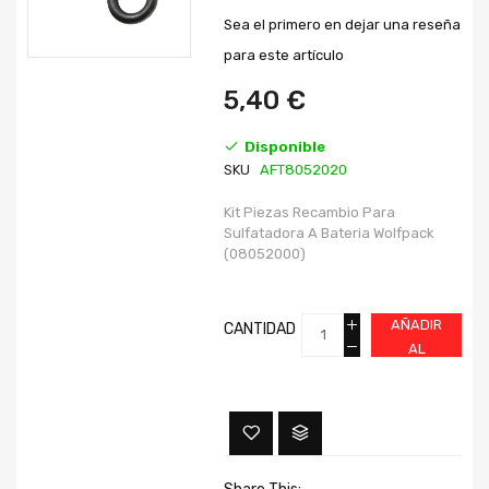
galería
galería
Sea el primero en dejar una reseña
de
de
imágenes
imágenes
para este artículo
5,40 €
Disponible
SKU
AFT8052020
Kit Piezas Recambio Para
Sulfatadora A Bateria Wolfpack
(08052000)
AÑADIR
CANTIDAD
AL
CARRITO