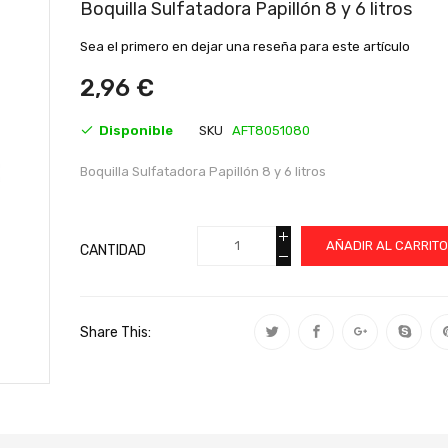
al
Boquilla Sulfatadora Papillón 8 y 6 litros
comienzo
de
Sea el primero en dejar una reseña para este artículo
la
galería
2,96 €
de
imágenes
Disponible
SKU
AFT8051080
Boquilla Sulfatadora Papillón 8 y 6 litros
AÑADIR AL CARRIT
CANTIDAD
Share This: