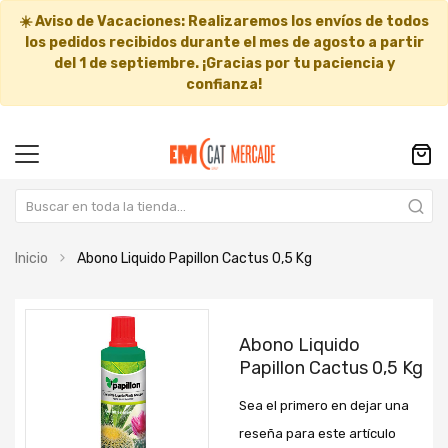
☀️
Aviso de Vacaciones:
Realizaremos los envíos de todos
los pedidos recibidos durante el mes de agosto a partir
del
1 de septiembre
. ¡Gracias por tu paciencia y
confianza!
Inicio
Abono Liquido Papillon Cactus 0,5 Kg
Saltar
Saltar
al
al
Abono Liquido
final
comienzo
Papillon Cactus 0,5 Kg
de
de
la
la
Sea el primero en dejar una
galería
galería
de
de
reseña para este artículo