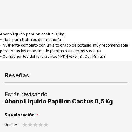
Abono liquido papillon cactus 0,5kg
- Ideal para trabajos de jardinería.
- Nutriente completo con un alto grado de potasio, muy recomendable
para todas las especies de plantas suculentas y cactus
- Componentes del fertilizante: NPK 4-6-8+B+Cu+Mn+Zn
Reseñas
Estás revisando:
Abono Liquido Papillon Cactus 0,5 Kg
Su valoración
Quality
1
2
3
4
5