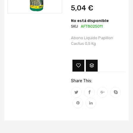
imágenes
imágenes
5,04 €
No está disponible
SKU
AFT8025011
Abono Liquido Papillon
Cactus 0,5 Kg
Share This: