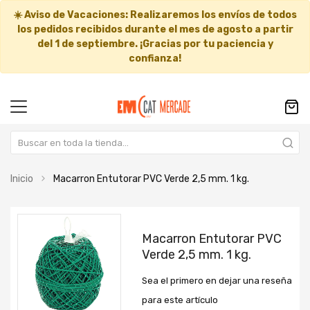
☀️
Aviso de Vacaciones:
Realizaremos los envíos de todos
los pedidos recibidos durante el mes de agosto a partir
del
1 de septiembre
. ¡Gracias por tu paciencia y
confianza!
Inicio
Macarron Entutorar PVC Verde 2,5 mm. 1 kg.
Saltar
Saltar
al
al
Macarron Entutorar PVC
final
comienzo
Verde 2,5 mm. 1 kg.
de
de
la
la
Sea el primero en dejar una reseña
galería
galería
de
de
para este artículo