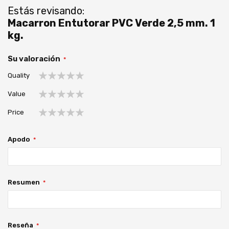
Estás revisando:
Macarron Entutorar PVC Verde 2,5 mm. 1
kg.
Su valoración
Quality
1
2
3
4
5
Value
estrella
estrellas
estrellas
estrellas
estrellas
1
2
3
4
5
Price
estrella
estrellas
estrellas
estrellas
estrellas
1
2
3
4
5
estrella
estrellas
estrellas
estrellas
estrellas
Apodo
Resumen
Reseña