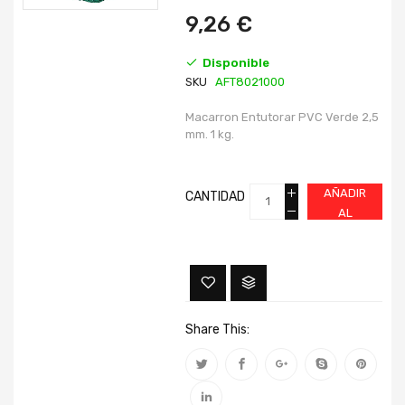
imágenes
imágenes
9,26 €
Disponible
SKU
AFT8021000
Macarron Entutorar PVC Verde 2,5
mm. 1 kg.
AÑADIR
CANTIDAD
AL
CARRITO
Share This: