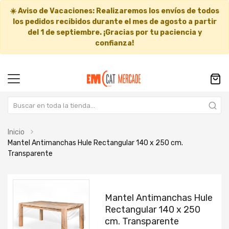
☀️
Aviso de Vacaciones:
Realizaremos los envíos de todos
los pedidos recibidos durante el mes de agosto a partir
del
1 de septiembre
. ¡Gracias por tu paciencia y
confianza!
Inicio
Mantel Antimanchas Hule Rectangular 140 x 250 cm.
Transparente
Saltar
Saltar
al
al
Mantel Antimanchas Hule
final
comienzo
Rectangular 140 x 250
de
de
cm. Transparente
la
la