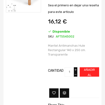
galería
galería
Sea el primero en dejar una reseña
de
de
imágenes
imágenes
para este artículo
16,12 €
Disponible
SKU
AFT5545002
Mantel Antimanchas Hule
Rectangular 140 x 250 cm.
Transparente
AÑADIR
CANTIDAD
AL
CARRITO