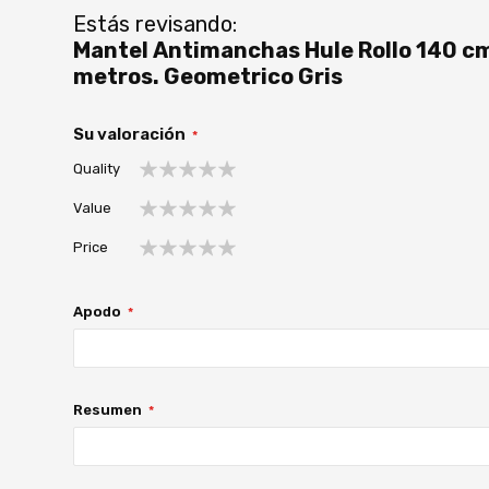
Estás revisando:
Mantel Antimanchas Hule Rollo 140 cm
metros. Geometrico Gris
Su valoración
Quality
1
2
3
4
5
Value
estrella
estrellas
estrellas
estrellas
estrellas
1
2
3
4
5
Price
estrella
estrellas
estrellas
estrellas
estrellas
1
2
3
4
5
estrella
estrellas
estrellas
estrellas
estrellas
Apodo
Resumen