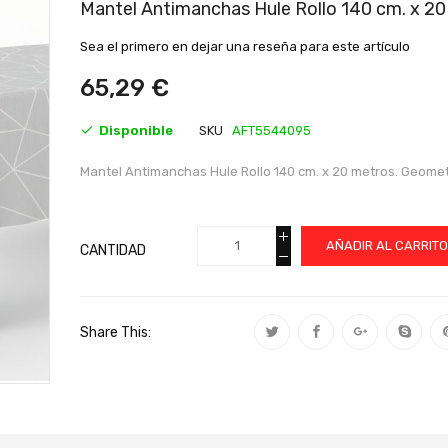
al
Mantel Antimanchas Hule Rollo 140 cm. x 20
comienzo
de
Sea el primero en dejar una reseña para este artículo
la
galería
65,29 €
de
imágenes
Disponible
SKU
AFT5544095
Mantel Antimanchas Hule Rollo 140 cm. x 20 metros. Geomet
AÑADIR AL CARRIT
CANTIDAD
Share This: