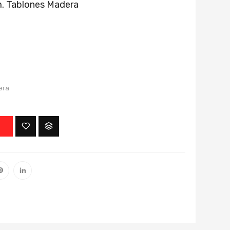
. Tablones Madera
era
O