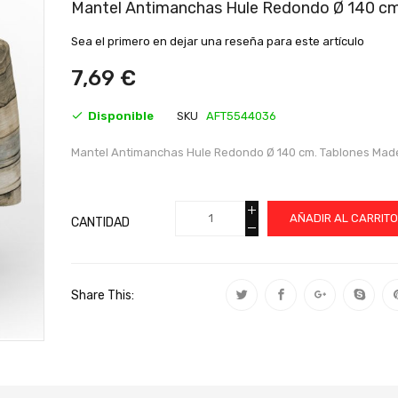
al
Mantel Antimanchas Hule Redondo Ø 140 cm
comienzo
de
Sea el primero en dejar una reseña para este artículo
la
galería
7,69 €
de
imágenes
Disponible
SKU
AFT5544036
Mantel Antimanchas Hule Redondo Ø 140 cm. Tablones Mad
AÑADIR AL CARRIT
CANTIDAD
Share This: