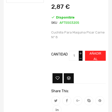
imágenes
imágenes
2,87 €
Disponible
SKU
AFT5503205
Cuchilla Para Maquina Picar Carne
Nº 8
AÑADIR
CANTIDAD
AL
CARRITO
Share This: