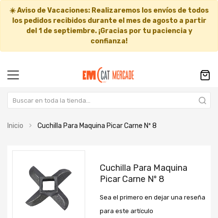
☀️
Aviso de Vacaciones:
Realizaremos los envíos de todos
los pedidos recibidos durante el mes de agosto a partir
del
1 de septiembre
. ¡Gracias por tu paciencia y
confianza!
Inicio
Cuchilla Para Maquina Picar Carne Nº 8
Saltar
Saltar
al
al
Cuchilla Para Maquina
final
comienzo
Picar Carne Nº 8
de
de
la
la
Sea el primero en dejar una reseña
galería
galería
de
de
para este artículo