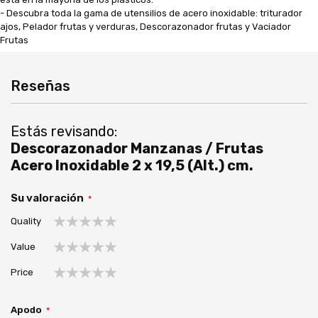
- Descubra toda la gama de utensilios de acero inoxidable: triturador
ajos, Pelador frutas y verduras, Descorazonador frutas y Vaciador
Frutas
Reseñas
Estás revisando:
Descorazonador Manzanas / Frutas
Acero Inoxidable 2 x 19,5 (Alt.) cm.
Su valoración
Quality
1
2
3
4
5
Value
estrella
estrellas
estrellas
estrellas
estrellas
1
2
3
4
5
Price
estrella
estrellas
estrellas
estrellas
estrellas
1
2
3
4
5
estrella
estrellas
estrellas
estrellas
estrellas
Apodo