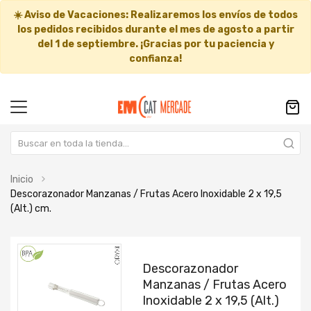
☀️
Aviso de Vacaciones:
Realizaremos los envíos de todos
los pedidos recibidos durante el mes de agosto a partir
del
1 de septiembre
. ¡Gracias por tu paciencia y
confianza!
Inicio
Descorazonador Manzanas / Frutas Acero Inoxidable 2 x 19,5
(Alt.) cm.
Saltar
Saltar
al
al
Descorazonador
final
comienzo
Manzanas / Frutas Acero
de
de
Inoxidable 2 x 19,5 (Alt.)
la
la