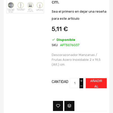
cm.
galería
galería
de
de
imágenes
imágenes
Sea el primero en dejar una reseña
para este artículo
5,11 €
Disponible
SKU
AFT5076037
Descorazonador Manzanas /
Frutas Acero Inoxidable 2 x 19,5
(Alt.) cm.
AÑADIR
CANTIDAD
AL
CARRITO