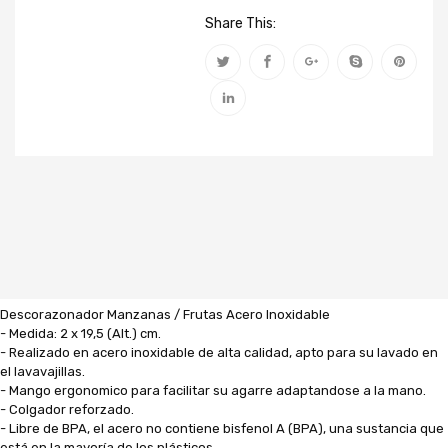
Share This:
Descorazonador Manzanas / Frutas Acero Inoxidable
- Medida: 2 x 19,5 (Alt.) cm.
- Realizado en acero inoxidable de alta calidad, apto para su lavado en
el lavavajillas.
- Mango ergonomico para facilitar su agarre adaptandose a la mano.
- Colgador reforzado.
- Libre de BPA, el acero no contiene bisfenol A (BPA), una sustancia que
está en la mayoría de los plásticos.