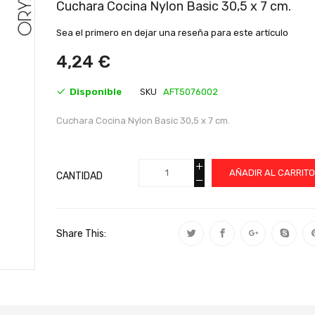
al
Cuchara Cocina Nylon Basic 30,5 x 7 cm.
comienzo
de
Sea el primero en dejar una reseña para este artículo
la
galería
4,24 €
de
imágenes
Disponible
SKU
AFT5076002
Cuchara Cocina Nylon Basic 30,5 x 7 cm.
AÑADIR AL CARRIT
CANTIDAD
Share This: