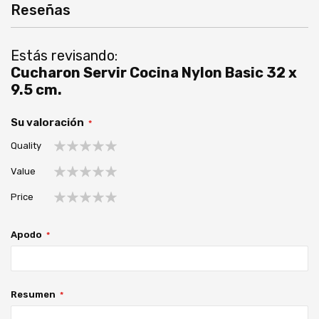
Reseñas
Estás revisando:
Cucharon Servir Cocina Nylon Basic 32 x
9.5 cm.
Su valoración
Quality
1
2
3
4
5
Value
estrella
estrellas
estrellas
estrellas
estrellas
1
2
3
4
5
Price
estrella
estrellas
estrellas
estrellas
estrellas
1
2
3
4
5
estrella
estrellas
estrellas
estrellas
estrellas
Apodo
Resumen