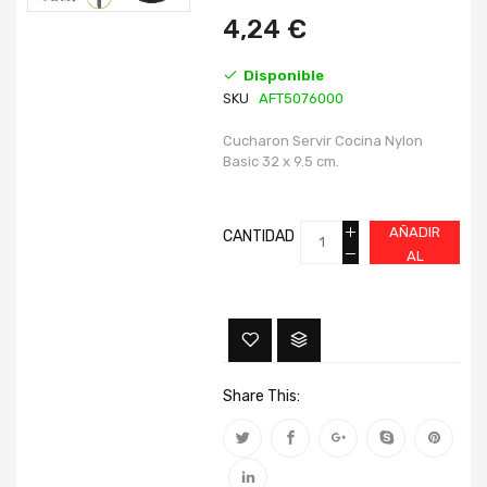
imágenes
imágenes
4,24 €
Disponible
SKU
AFT5076000
Cucharon Servir Cocina Nylon
Basic 32 x 9.5 cm.
AÑADIR
CANTIDAD
AL
CARRITO
Share This: