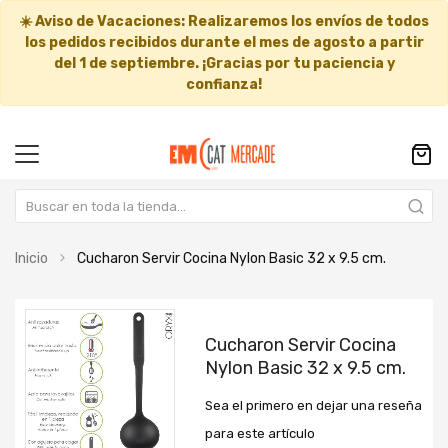
☀️
Aviso de Vacaciones:
Realizaremos los envíos de todos
los pedidos recibidos durante el mes de agosto a partir
del
1 de septiembre
. ¡Gracias por tu paciencia y
confianza!
Inicio
Cucharon Servir Cocina Nylon Basic 32 x 9.5 cm.
Saltar
Saltar
al
al
Cucharon Servir Cocina
final
comienzo
Nylon Basic 32 x 9.5 cm.
de
de
la
la
Sea el primero en dejar una reseña
galería
galería
de
de
para este artículo