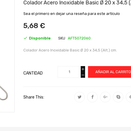
al
Colador Acero Inoxidable Basic Ø 20 x 34,5 (
comienzo
de
Sea el primero en dejar una reseña para este artículo
la
galería
5,68 €
de
imágenes
Disponible
SKU
AFT5072060
Colador Acero Inoxidable Basic Ø 20 x 34,5 (Alt.) cm.
AÑADIR AL CARRIT
CANTIDAD
Share This: