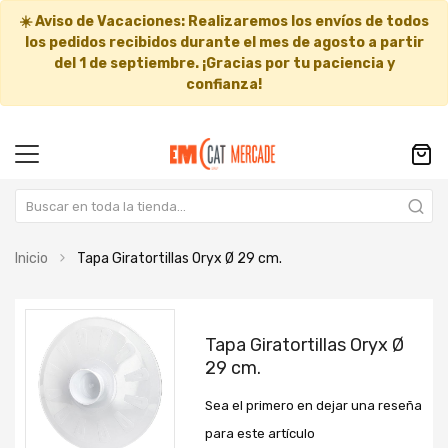
☀️
Aviso de Vacaciones:
Realizaremos los envíos de todos
los pedidos recibidos durante el mes de agosto a partir
del
1 de septiembre
. ¡Gracias por tu paciencia y
confianza!
Inicio
Tapa Giratortillas Oryx Ø 29 cm.
Saltar
Saltar
al
al
Tapa Giratortillas Oryx Ø
final
comienzo
29 cm.
de
de
la
la
Sea el primero en dejar una reseña
galería
galería
de
de
para este artículo