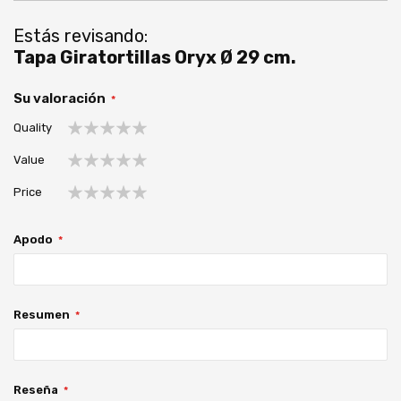
Estás revisando:
Tapa Giratortillas Oryx Ø 29 cm.
Su valoración
Quality
1
2
3
4
5
Value
estrella
estrellas
estrellas
estrellas
estrellas
1
2
3
4
5
Price
estrella
estrellas
estrellas
estrellas
estrellas
1
2
3
4
5
estrella
estrellas
estrellas
estrellas
estrellas
Apodo
Resumen
Reseña