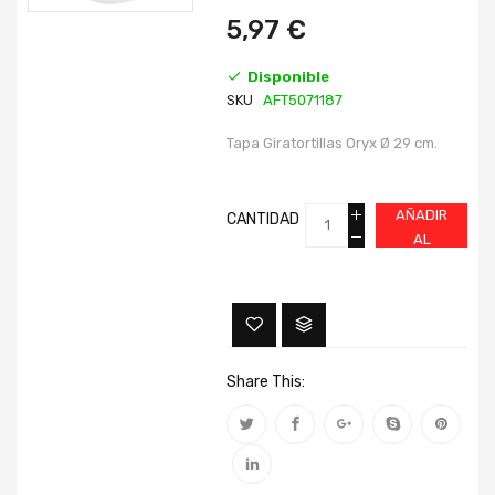
imágenes
imágenes
5,97 €
Disponible
SKU
AFT5071187
Tapa Giratortillas Oryx Ø 29 cm.
AÑADIR
CANTIDAD
AL
CARRITO
Share This: