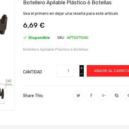
al
Botellero Apilable Plástico 6 Botellas
comienzo
de
Sea el primero en dejar una reseña para este artículo
la
galería
6,69 €
de
imágenes
Disponible
SKU
AFT5071040
Botellero Apilable Plástico 6 Botellas
AÑADIR AL CARRIT
CANTIDAD
Share This: