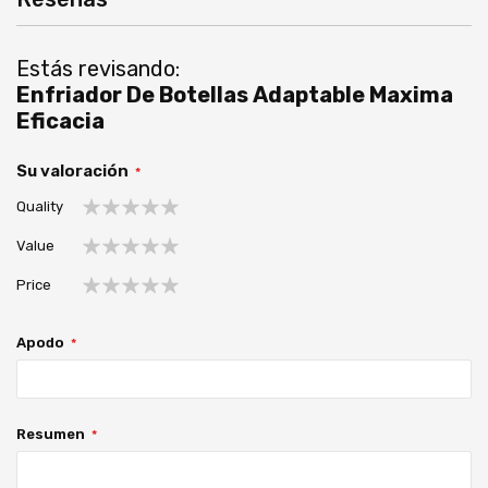
Estás revisando:
Enfriador De Botellas Adaptable Maxima
Eficacia
Su valoración
Quality
1
2
3
4
5
Value
estrella
estrellas
estrellas
estrellas
estrellas
1
2
3
4
5
Price
estrella
estrellas
estrellas
estrellas
estrellas
1
2
3
4
5
estrella
estrellas
estrellas
estrellas
estrellas
Apodo
Resumen