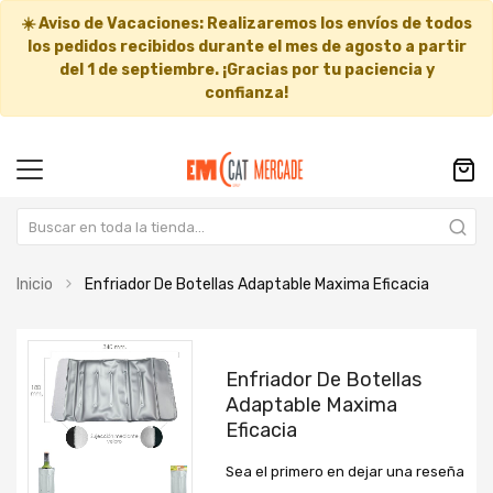
☀️
Aviso de Vacaciones:
Realizaremos los envíos de todos
los pedidos recibidos durante el mes de agosto a partir
del
1 de septiembre
. ¡Gracias por tu paciencia y
confianza!
Inicio
Enfriador De Botellas Adaptable Maxima Eficacia
Saltar
Saltar
al
al
Enfriador De Botellas
final
comienzo
Adaptable Maxima
de
de
Eficacia
la
la
galería
galería
Sea el primero en dejar una reseña
de
de