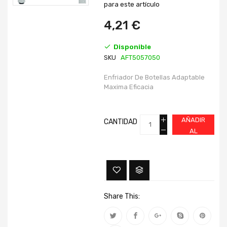
imágenes
imágenes
para este artículo
4,21 €
Disponible
SKU
AFT5057050
Enfriador De Botellas Adaptable
Maxima Eficacia
AÑADIR
CANTIDAD
AL
CARRITO
Share This: