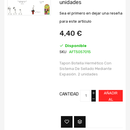
unidades
galería
galería
de
de
imágenes
imágenes
Sea el primero en dejar una reseña
para este artículo
4,40 €
Disponible
SKU
AFT5057015
Tapon Botella Hermético Con
Sistema De Sellado Mediante
Expasión. 2 unidades
AÑADIR
CANTIDAD
AL
CARRITO