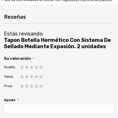
Reseñas
Estás revisando:
Tapon Botella Hermético Con Sistema De
Sellado Mediante Expasión. 2 unidades
Su valoración
Quality
1
2
3
4
5
Value
estrella
estrellas
estrellas
estrellas
estrellas
1
2
3
4
5
Price
estrella
estrellas
estrellas
estrellas
estrellas
1
2
3
4
5
estrella
estrellas
estrellas
estrellas
estrellas
Apodo