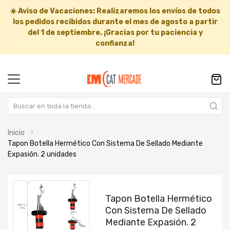
☀️
Aviso de Vacaciones:
Realizaremos los envíos de todos
los pedidos recibidos durante el mes de agosto a partir
del
1 de septiembre
. ¡Gracias por tu paciencia y
confianza!
Inicio
Tapon Botella Hermético Con Sistema De Sellado Mediante
Expasión. 2 unidades
Saltar
Saltar
al
al
Tapon Botella Hermético
final
comienzo
Con Sistema De Sellado
de
de
Mediante Expasión. 2
la
la