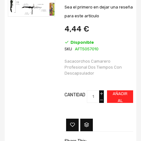
galería
galería
Sea el primero en dejar una reseña
de
de
imágenes
imágenes
para este artículo
4,44 €
Disponible
SKU
AFT5057010
Sacacorchos Camarero
Profesional Dos Tiempos Con
Descapsulador
AÑADIR
CANTIDAD
AL
CARRITO