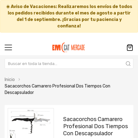
☀️
Aviso de Vacaciones:
Realizaremos los envíos de todos
los pedidos recibidos durante el mes de agosto a partir
del
1 de septiembre
. ¡Gracias por tu paciencia y
confianza!
Inicio
Sacacorchos Camarero Profesional Dos Tiempos Con
Descapsulador
Saltar
Saltar
al
al
Sacacorchos Camarero
final
comienzo
Profesional Dos Tiempos
de
de
Con Descapsulador
la
la