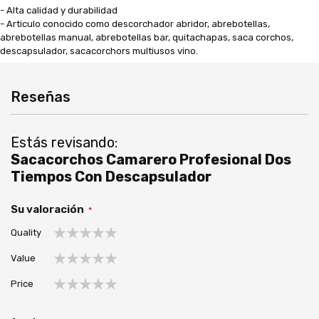
- Alta calidad y durabilidad
- Articulo conocido como descorchador abridor, abrebotellas,
abrebotellas manual, abrebotellas bar, quitachapas, saca corchos,
descapsulador, sacacorchors multiusos vino.
Reseñas
Estás revisando:
Sacacorchos Camarero Profesional Dos
Tiempos Con Descapsulador
Su valoración
Quality
1
2
3
4
5
Value
estrella
estrellas
estrellas
estrellas
estrellas
1
2
3
4
5
Price
estrella
estrellas
estrellas
estrellas
estrellas
1
2
3
4
5
estrella
estrellas
estrellas
estrellas
estrellas