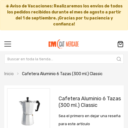
☀️
Aviso de Vacaciones:
Realizaremos los envíos de todos
los pedidos recibidos durante el mes de agosto a partir
del
1 de septiembre
. ¡Gracias por tu paciencia y
confianza!
Inicio
Cafetera Aluminio 6 Tazas (300 ml.) Classic
Saltar
Saltar
al
al
Cafetera Aluminio 6 Tazas
final
comienzo
(300 ml.) Classic
de
de
la
la
Sea el primero en dejar una reseña
galería
galería
de
de
para este artículo