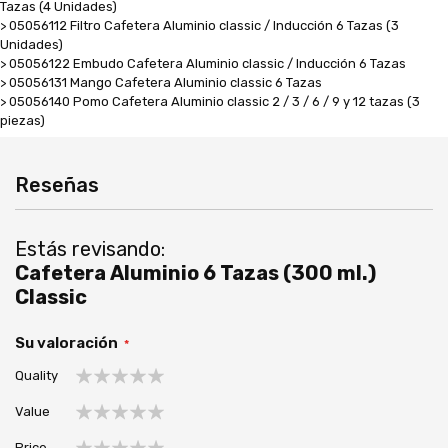
Tazas (4 Unidades)
> 05056112 Filtro Cafetera Aluminio classic / Inducción 6 Tazas (3
Unidades)
> 05056122 Embudo Cafetera Aluminio classic / Inducción 6 Tazas
> 05056131 Mango Cafetera Aluminio classic 6 Tazas
> 05056140 Pomo Cafetera Aluminio classic 2 / 3 / 6 / 9 y 12 tazas (3
piezas)
Reseñas
Estás revisando:
Cafetera Aluminio 6 Tazas (300 ml.)
Classic
Su valoración
Quality
1
2
3
4
5
Value
estrella
estrellas
estrellas
estrellas
estrellas
1
2
3
4
5
Price