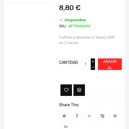
imágenes
imágenes
8,80 €
Disponible
SKU
AFT5056012
Cafetera Aluminio 6 Tazas (300
ml.) Classic
AÑADIR
CANTIDAD
AL
CARRITO
Share This: