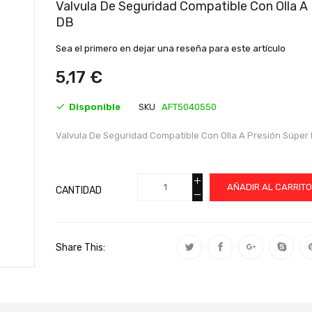
al
Valvula De Seguridad Compatible Con Olla 
comienzo
DB
de
la
Sea el primero en dejar una reseña para este artículo
galería
de
5,17 €
imágenes
Disponible
SKU
AFT5040550
Valvula De Seguridad Compatible Con Olla A Presión Súpe
AÑADIR AL CARRIT
CANTIDAD
Share This: