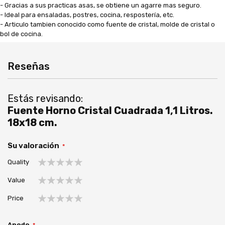
- Gracias a sus practicas asas, se obtiene un agarre mas seguro.
- Ideal para ensaladas, postres, cocina, respostería, etc.
- Articulo tambien conocido como fuente de cristal, molde de cristal o
bol de cocina.
Reseñas
Estás revisando:
Fuente Horno Cristal Cuadrada 1,1 Litros.
18x18 cm.
Su valoración
Quality
1
2
3
4
5
Value
estrella
estrellas
estrellas
estrellas
estrellas
1
2
3
4
5
Price
estrella
estrellas
estrellas
estrellas
estrellas
1
2
3
4
5
estrella
estrellas
estrellas
estrellas
estrellas
Apodo