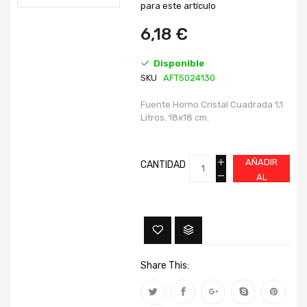
imágenes
imágenes
para este artículo
6,18 €
Disponible
SKU
AFT5024130
Fuente Horno Cristal Cuadrada 1,1
Litros. 18x18 cm.
AÑADIR
CANTIDAD
AL
CARRITO
Share This: