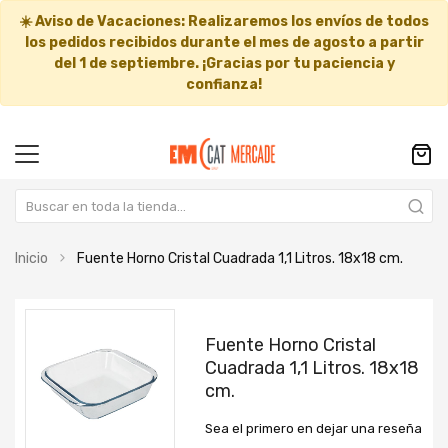
☀️
Aviso de Vacaciones:
Realizaremos los envíos de todos
los pedidos recibidos durante el mes de agosto a partir
del
1 de septiembre
. ¡Gracias por tu paciencia y
confianza!
Inicio
Fuente Horno Cristal Cuadrada 1,1 Litros. 18x18 cm.
Saltar
Saltar
al
al
Fuente Horno Cristal
final
comienzo
Cuadrada 1,1 Litros. 18x18
de
de
cm.
la
la
galería
galería
Sea el primero en dejar una reseña
de
de