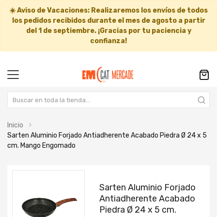
☀️
Aviso de Vacaciones:
Realizaremos los envíos de todos
los pedidos recibidos durante el mes de agosto a partir
del
1 de septiembre
. ¡Gracias por tu paciencia y
confianza!
Inicio
Sarten Aluminio Forjado Antiadherente Acabado Piedra Ø 24 x 5
cm. Mango Engomado
Saltar
Saltar
al
al
Sarten Aluminio Forjado
final
comienzo
Antiadherente Acabado
de
de
Piedra Ø 24 x 5 cm.
la
la