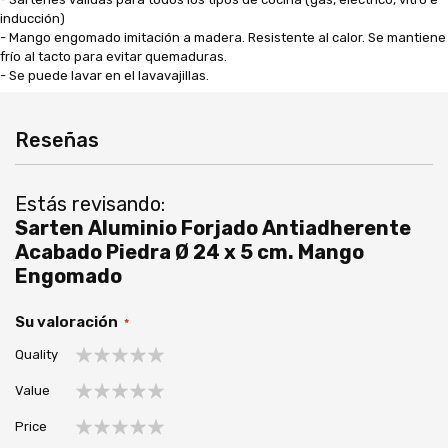
inducción)
- Mango engomado imitación a madera. Resistente al calor. Se mantiene
frío al tacto para evitar quemaduras.
- Se puede lavar en el lavavajillas.
Reseñas
Estás revisando:
Sarten Aluminio Forjado Antiadherente
Acabado Piedra Ø 24 x 5 cm. Mango
Engomado
Su valoración
Quality
1
2
3
4
5
Value
estrella
estrellas
estrellas
estrellas
estrellas
1
2
3
4
5
Price
estrella
estrellas
estrellas
estrellas
estrellas