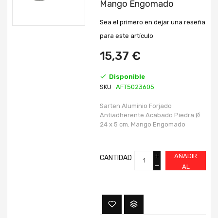
Mango Engomado
galería
galería
de
de
imágenes
imágenes
Sea el primero en dejar una reseña
para este artículo
15,37 €
Disponible
SKU
AFT5023605
Sarten Aluminio Forjado
Antiadherente Acabado Piedra Ø
24 x 5 cm. Mango Engomado
AÑADIR
CANTIDAD
AL
CARRITO