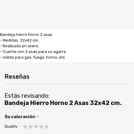
Bandeja hierro horno 2 asas
- Medidas: 32x42 cm.
- Realizado en acero.
- Cuenta con 2 asas para su agarre.
- Valido para gas, fuego, horno, etc.
Reseñas
Estás revisando:
Bandeja Hierro Horno 2 Asas 32x42 cm.
Su valoración
Quality
1
2
3
4
5