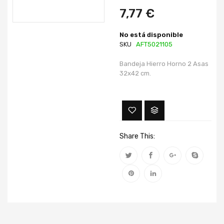
imágenes
imágenes
7,77 €
No está disponible
SKU
AFT5021105
Bandeja Hierro Horno 2 Asas
32x42 cm.
Share This: