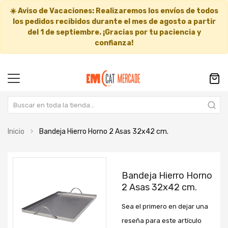
☀️
Aviso de Vacaciones:
Realizaremos los envíos de todos
los pedidos recibidos durante el mes de agosto a partir
del
1 de septiembre
. ¡Gracias por tu paciencia y
confianza!
Inicio
Bandeja Hierro Horno 2 Asas 32x42 cm.
Saltar
Saltar
al
al
Bandeja Hierro Horno
final
comienzo
2 Asas 32x42 cm.
de
de
la
la
Sea el primero en dejar una
galería
galería
de
de
reseña para este artículo