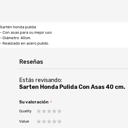
Sartén honda pulida
- Con asas para su mejor uso.
- Diámetro: 40cm.
- Realziado en acero pulido.
Reseñas
Estás revisando:
Sarten Honda Pulida Con Asas 40 cm.
Su valoración
Quality
1
2
3
4
5
Value
estrella
estrellas
estrellas
estrellas
estrellas
1
2
3
4
5