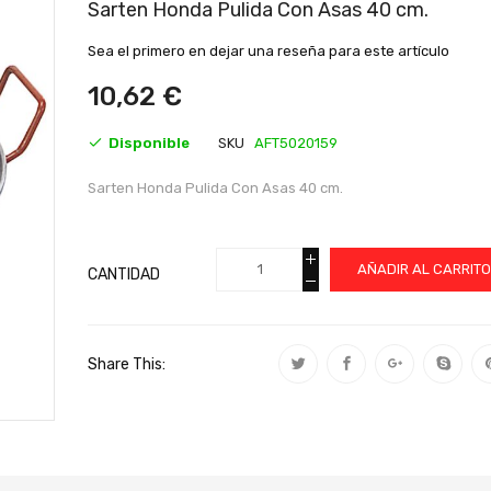
al
Sarten Honda Pulida Con Asas 40 cm.
comienzo
de
Sea el primero en dejar una reseña para este artículo
la
galería
10,62 €
de
imágenes
Disponible
SKU
AFT5020159
Sarten Honda Pulida Con Asas 40 cm.
AÑADIR AL CARRIT
CANTIDAD
Share This: