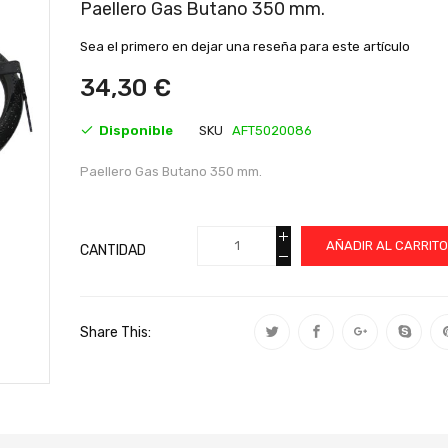
al
Paellero Gas Butano 350 mm.
comienzo
de
Sea el primero en dejar una reseña para este artículo
la
galería
34,30 €
de
imágenes
Disponible
SKU
AFT5020086
Paellero Gas Butano 350 mm.
AÑADIR AL CARRIT
CANTIDAD
Share This: