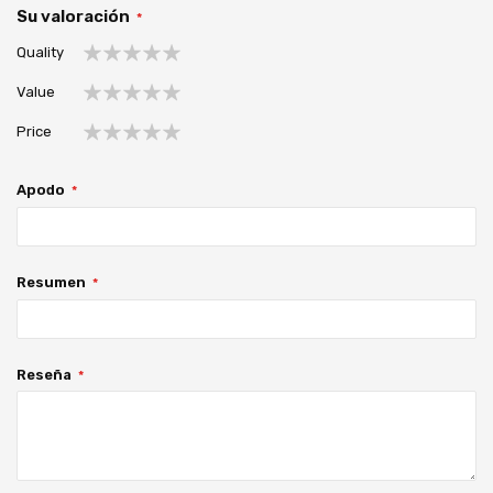
Su valoración
Quality
1
2
3
4
5
Value
estrella
estrellas
estrellas
estrellas
estrellas
1
2
3
4
5
Price
estrella
estrellas
estrellas
estrellas
estrellas
1
2
3
4
5
estrella
estrellas
estrellas
estrellas
estrellas
Apodo
Resumen
Reseña