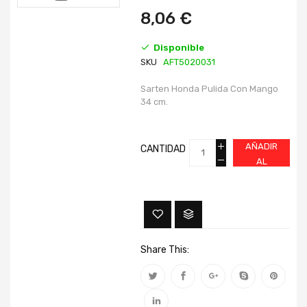
imágenes
imágenes
8,06 €
Disponible
SKU
AFT5020031
Sarten Honda Pulida Con Mango
34 cm.
AÑADIR
CANTIDAD
AL
CARRITO
Share This: