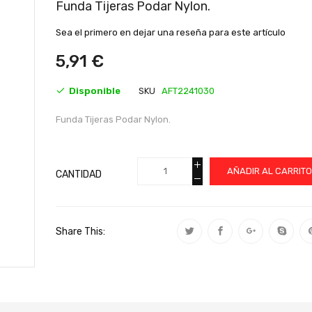
al
Funda Tijeras Podar Nylon.
comienzo
de
Sea el primero en dejar una reseña para este artículo
la
galería
5,91 €
de
imágenes
Disponible
SKU
AFT2241030
Funda Tijeras Podar Nylon.
AÑADIR AL CARRIT
CANTIDAD
Share This: