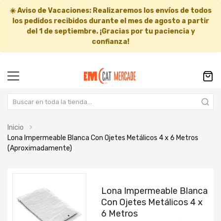
☀️
Aviso de Vacaciones:
Realizaremos los envíos de todos
los pedidos recibidos durante el mes de agosto a partir
del
1 de septiembre
. ¡Gracias por tu paciencia y
confianza!
Inicio
Lona Impermeable Blanca Con Ojetes Metálicos 4 x 6 Metros
(Aproximadamente)
Saltar
Saltar
al
al
Lona Impermeable Blanca
final
comienzo
Con Ojetes Metálicos 4 x
de
de
6 Metros
la
la