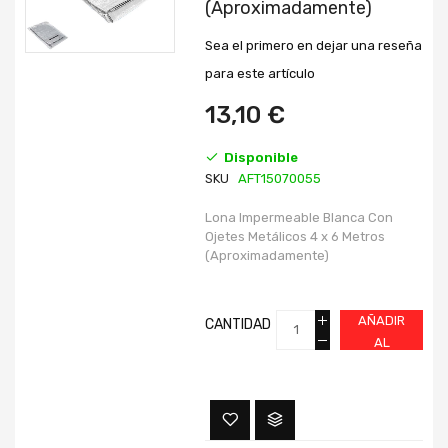
(Aproximadamente)
galería
galería
de
de
imágenes
imágenes
Sea el primero en dejar una reseña
para este artículo
13,10 €
Disponible
SKU
AFT15070055
Lona Impermeable Blanca Con
Ojetes Metálicos 4 x 6 Metros
(Aproximadamente)
AÑADIR
CANTIDAD
AL
CARRITO