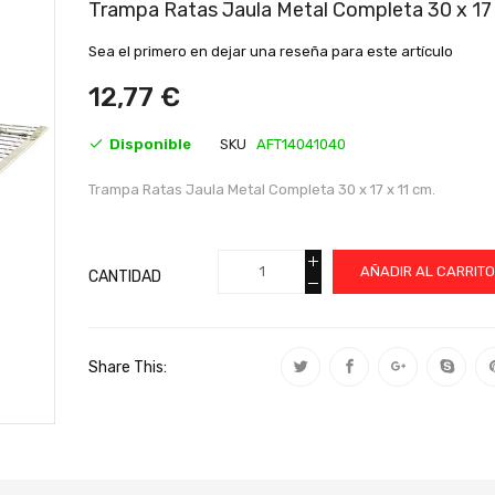
al
Trampa Ratas Jaula Metal Completa 30 x 17 
comienzo
de
Sea el primero en dejar una reseña para este artículo
la
galería
12,77 €
de
imágenes
Disponible
SKU
AFT14041040
Trampa Ratas Jaula Metal Completa 30 x 17 x 11 cm.
AÑADIR AL CARRIT
CANTIDAD
Share This: