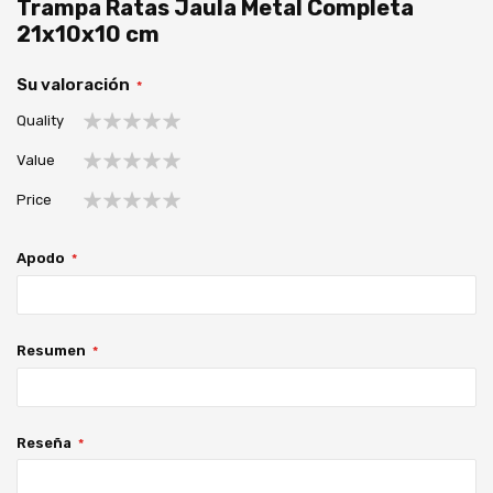
Trampa Ratas Jaula Metal Completa
21x10x10 cm
Su valoración
Quality
1
2
3
4
5
Value
estrella
estrellas
estrellas
estrellas
estrellas
1
2
3
4
5
Price
estrella
estrellas
estrellas
estrellas
estrellas
1
2
3
4
5
estrella
estrellas
estrellas
estrellas
estrellas
Apodo
Resumen
Reseña