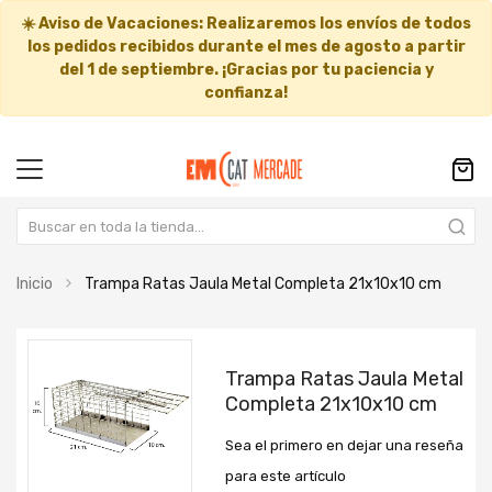
☀️
Aviso de Vacaciones:
Realizaremos los envíos de todos
los pedidos recibidos durante el mes de agosto a partir
del
1 de septiembre
. ¡Gracias por tu paciencia y
confianza!
Inicio
Trampa Ratas Jaula Metal Completa 21x10x10 cm
Saltar
Saltar
al
al
Trampa Ratas Jaula Metal
final
comienzo
Completa 21x10x10 cm
de
de
la
la
Sea el primero en dejar una reseña
galería
galería
de
de
para este artículo