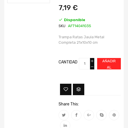
imágenes
imágenes
7,19 €
Disponible
SKU
AFT14041035
Trampa Ratas Jaula Metal
Completa 21x10x10 cm
AÑADIR
CANTIDAD
AL
CARRITO
Share This: